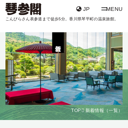
JP
MENU
こんぴらさん表参道まで徒歩5分。香川県琴平町の温泉旅館。
TOP
客室
新着情報
温泉
団体・グループ
宿泊
飛行機 + 宿泊
館内案内
アクセス
宿泊日
日付未定
新着情報
よくあるご質問
泊数
部屋数
大人
食物アレルギーを
SDGsについて
室
名
TOP
新着情報（一覧）
お持ちの方へ
食物アレルギーを