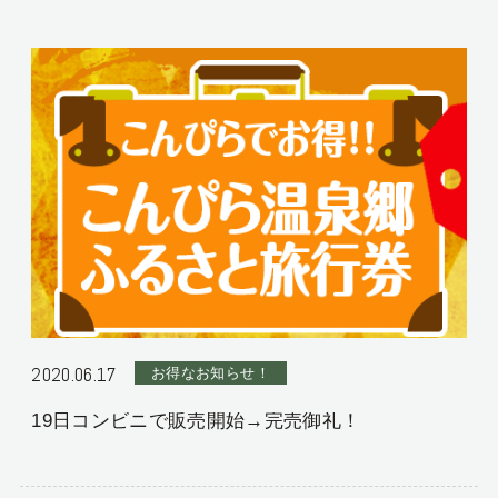
お持ちの方へ（英語
検索する
版）
プラン一覧
マイページ
ご予約変更・確認・キャンセル
航空機付きプラン
レンタカー付きプラン
宿泊プラン一覧
お問い合わせ
2020.06.17
お得なお知らせ！
19日コンビニで販売開始→完売御礼！
0877-75-1000
ご予約・お問合せ