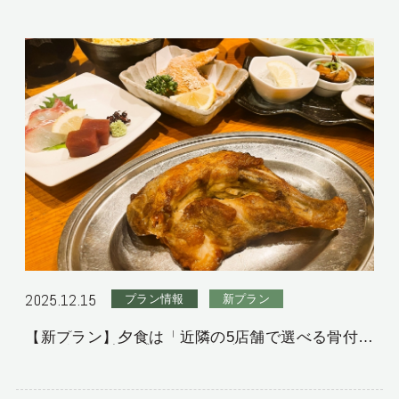
お持ちの方へ（英語
検索する
版）
プラン一覧
マイページ
ご予約変更・確認・キャンセル
航空機付きプラン
レンタカー付きプラン
宿泊プラン一覧
お問い合わせ
2025.12.15
プラン情報
新プラン
【新プラン】夕食は「近隣の5店舗で選べる骨付鳥
0877-75-1000
ご予約・お問合せ
クーポン」付きプランのご紹介