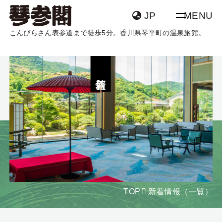
JP
MENU
こんぴらさん表参道まで徒歩5分。香川県琴平町の温泉旅館。
TOP
客室
新着情報
温泉
団体・グループ
宿泊
飛行機 + 宿泊
館内案内
アクセス
宿泊日
日付未定
新着情報
よくあるご質問
泊数
部屋数
大人
食物アレルギーを
SDGsについて
室
名
TOP
新着情報（一覧）
お持ちの方へ
食物アレルギーを