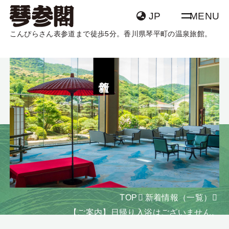
JP
MENU
こんぴらさん表参道まで徒歩5分。香川県琴平町の温泉旅館。
TOP
客室
新着情報
温泉
団体・グループ
宿泊
飛行機 + 宿泊
館内案内
アクセス
宿泊日
日付未定
新着情報
よくあるご質問
泊数
部屋数
大人
食物アレルギーを
SDGsについて
室
名
TOP
新着情報（一覧）
お持ちの方へ
【ご案内】日帰り入浴はございません。
食物アレルギーを