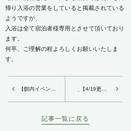
帰り入浴の営業をしていると掲載されている
ようですが、
入浴は全て宿泊者様専用とさせて頂いており
ます。
何卒、ご理解の程よろしくお願いいたしま
す。
【館内イベン
【4/19更新】
ト】5/2より、
【特別料理プラ
GW(ゴールデン
ン】☆飛天館春
ウイーク)のビン
季限定プレミア
ゴ大会を開催！
ム特別会席『極
（きわみ）』の
記事一覧に戻る
ご紹介☆