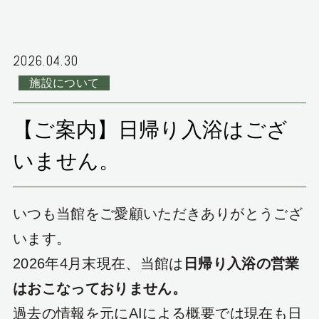
お持ちの方へ（英語
検索する
版）
2026.04.30
プラン一覧
マイページ
施設について
ご予約変更・確認・キャンセル
【ご案内】日帰り入浴はござ
航空機付きプラン
レンタカー付きプラン
宿泊プラン一覧
いません。
お問い合わせ
いつも当館をご愛顧いただきありがとうござ
います。
2026年4月末現在、当館は
日帰り入浴の営業
0877-75-1000
ご予約・お問合せ
はおこなっておりません。
過去の情報を元にAIによる概要では現在も日