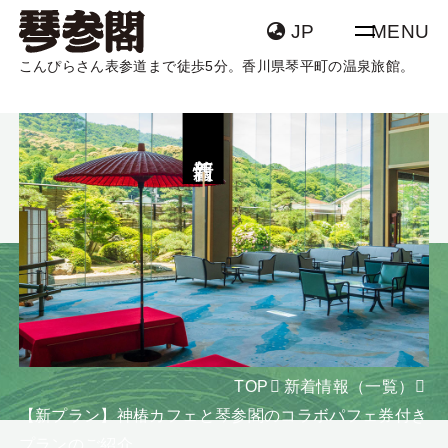
JP
MENU
こんぴらさん表参道まで徒歩5分。香川県琴平町の温泉旅館。
TOP
客室
新着情報
温泉
団体・グループ
宿泊
飛行機 + 宿泊
館内案内
アクセス
宿泊日
日付未定
新着情報
よくあるご質問
泊数
部屋数
大人
食物アレルギーを
SDGsについて
室
名
TOP
新着情報（一覧）
お持ちの方へ
【新プラン】神椿カフェと琴参閣のコラボパフェ券付き
食物アレルギーを
プランのご紹介