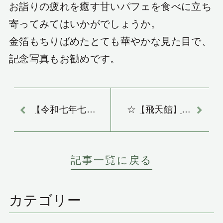
お詣りの疲れを癒す甘いパフェを食べに立ち
寄ってみてはいかがでしょうか。
金箔もちりばめたとても華やかな見た目で、
記念写真もお勧めです。
【令和七年七月
☆【飛天館】料
七日】七夕に願
理長特選プラ
いを
ン 2025年7月8
月版をご紹介☆
記事一覧に戻る
カテゴリー