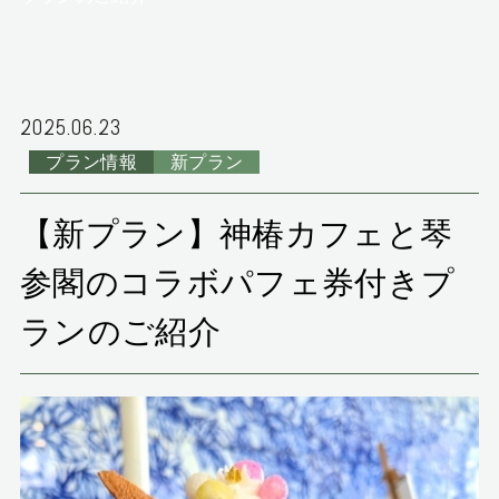
お持ちの方へ（英語
検索する
版）
プラン一覧
マイページ
2025.06.23
ご予約変更・確認・キャンセル
プラン情報
新プラン
航空機付きプラン
レンタカー付きプラン
宿泊プラン一覧
【新プラン】神椿カフェと琴
参閣のコラボパフェ券付きプ
お問い合わせ
ランのご紹介
0877-75-1000
ご予約・お問合せ